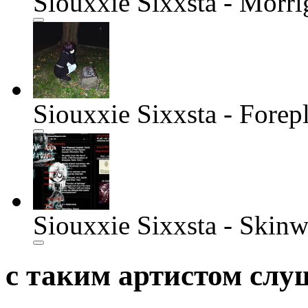
Siouxxie Sixxsta - Morri
Siouxxie Sixxsta - Forep
Siouxxie Sixxsta - Skinw
с таким артистом сл