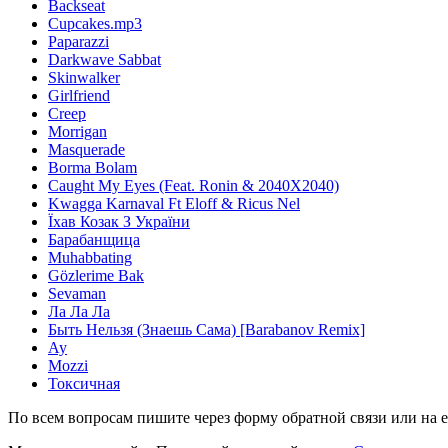
Backseat
Cupcakes.mp3
Paparazzi
Darkwave Sabbat
Skinwalker
Girlfriend
Creep
Morrigan
Masquerade
Borma Bolam
Caught My Eyes (Feat. Ronin & 2040X2040)
Kwagga Karnaval Ft Eloff & Ricus Nel
Їхав Козак З України
Барабанщица
Muhabbating
Gözlerime Bak
Sevaman
Ла Ла Ла
Быть Нельзя (Знаешь Сама) [Barabanov Remix]
Ау
Mozzi
Токсичная
По всем вопросам пишите через форму обратной связи или на e