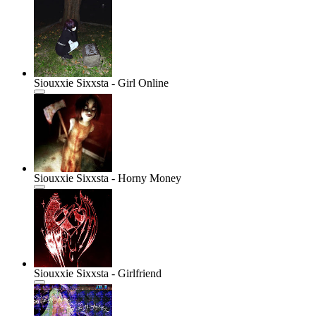
Siouxxie Sixxsta - Girl Online
Siouxxie Sixxsta - Horny Money
Siouxxie Sixxsta - Girlfriend