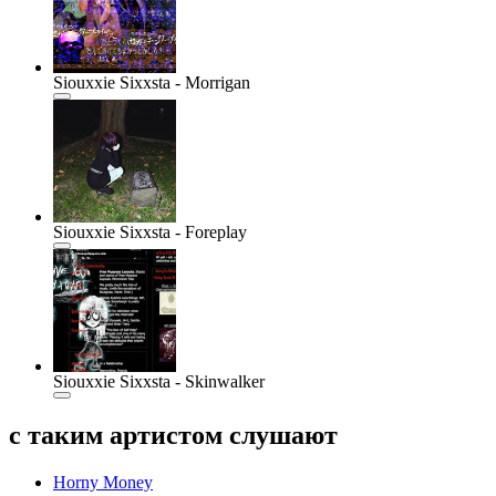
Siouxxie Sixxsta - Morrigan
Siouxxie Sixxsta - Foreplay
Siouxxie Sixxsta - Skinwalker
с таким артистом слушают
Horny Money