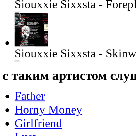
Siouxxie Sixxsta - Forep
Siouxxie Sixxsta - Skinw
с таким артистом сл
Father
Horny Money
Girlfriend