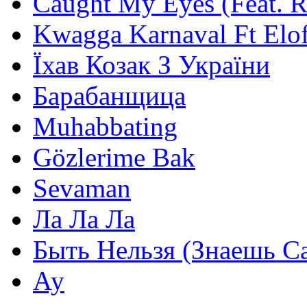
Caught My Eyes (Feat. 
Kwagga Karnaval Ft Elof
Їхав Козак З України
Барабанщица
Muhabbating
Gözlerime Bak
Sevaman
Ла Ла Ла
Быть Нельзя (Знаешь С
Ау