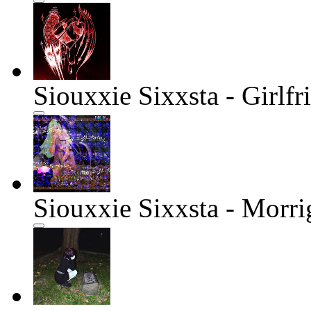
Siouxxie Sixxsta - Girlfr
Siouxxie Sixxsta - Morri